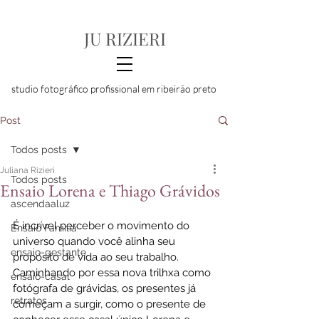
JU RIZIERI
studio fotográfico profissional em ribeirão preto
Post
Todos posts
Juliana Rizieri
Todos posts
Ensaio Lorena e Thiago Grávidos
ascendaaluz
É incrível perceber o movimento do 
Ensaio Familia
universo quando você alinha seu 
ensaio-gestante
propósito de vida ao seu trabalho. 
Caminhando por essa nova trilhxa como 
ensaio-casal
fotógrafa de grávidas
, os presentes já 
retratos
começam a surgir, como o presente de 