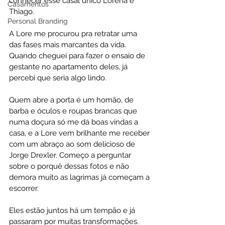
conhecer esse casal único Lorena e 
Casamentos
Thiago.
Personal Branding
A Lore me procurou pra retratar uma 
das fases mais marcantes da vida. 
Quando cheguei para fazer o 
ensaio de 
gestante
 no apartamento deles, já 
percebi que seria algo lindo. 
Quem abre a porta é um homão, de 
barba e óculos e roupas brancas que 
numa doçura só me dá boas vindas a 
casa, e a Lore vem brilhante me receber 
com um abraço ao som delicioso de 
Jorge Drexler
. Começo a perguntar 
sobre o porquê dessas fotos e não 
demora muito as lagrimas já começam a 
escorrer.
Eles estão juntos há um tempão e já 
passaram por muitas transformações. 