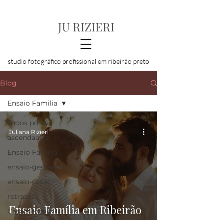
JU RIZIERI
studio fotográfico profissional em ribeirão preto
Blog
Ensaio Familia
Todos posts
Juliana Rizieri
ascendaaluz
Ensaio Familia
ensaio-gestante
ensaio-casal
retratos
Ensaio Família em Ribeirão
Casamentos