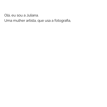
Olá, eu sou a Juliana.
Uma mulher artista, que usa a fotografia, 
o filme e a escrita para expressar 
mensagens do mundo interno e do 
mundo sútil.
Me coloquei a serviço do despertar da 
consciência e desde então venho sendo 
gentilmente conduzida e ensinada a 
servir como canal de cura a quem busca.
É com amor que minha alma serve a 
sua.
+ Gostou desse artigo? Recomende a 
uma amiga
+ Conheça mais do meu trabalho 