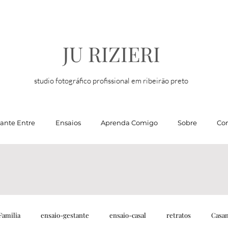
JU RIZIERI
studio fotográfico profissional em ribeirão preto
tante Entre
Ensaios
Aprenda Comigo
Sobre
Con
Familia
ensaio-gestante
ensaio-casal
retratos
Casa