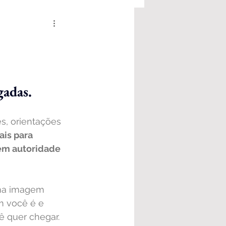
gadas.
s, orientações 
ais para 
em autoridade 
ma imagem 
 você é e 
ê quer chegar.