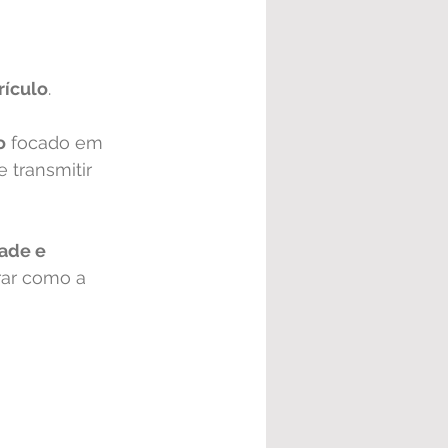
rículo
. 
o
 focado em 
 transmitir 
dade e 
trar como a 