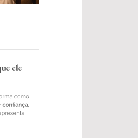
ue ele 
forma como 
 
confiança, 
apresenta 