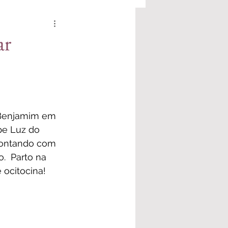
ar
 Benjamim em 
pe 
Luz do 
Contando com 
o
.  Parto na 
 ocitocina!