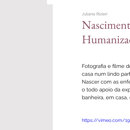
Juliana Rizieri
Personal Branding
Nasciment
Humanizad
Fotografia e filme 
casa num lindo 
par
Nascer
 com as enf
o todo apoio da exp
banheira, em casa,
https://vimeo.com/1