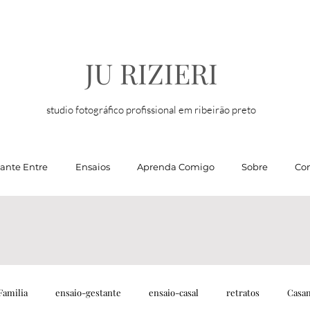
JU RIZIERI
studio fotográfico profissional em ribeirão preto
tante Entre
Ensaios
Aprenda Comigo
Sobre
Con
Familia
ensaio-gestante
ensaio-casal
retratos
Casa