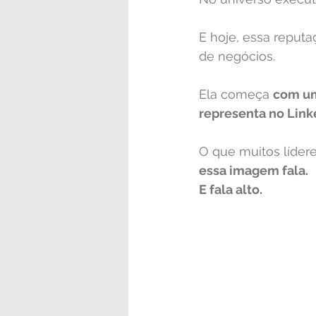
E hoje, essa reput
de negócios.
Ela começa 
com u
representa no Link
O que muitos líder
essa imagem fala.
E fala alto.