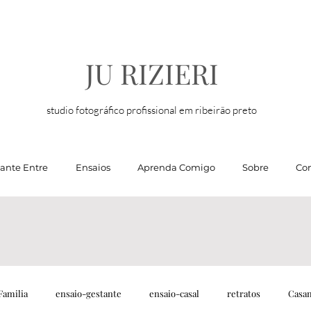
JU RIZIERI
studio fotográfico profissional em ribeirão preto
tante Entre
Ensaios
Aprenda Comigo
Sobre
Con
Familia
ensaio-gestante
ensaio-casal
retratos
Casa