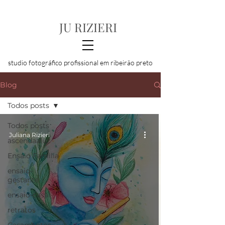
JU RIZIERI
studio fotográfico profissional em ribeirão preto
Blog
Todos posts
Todos posts
Juliana Rizieri
ascendaaluz
Ensaio Familia
ensaio-
gestante
ensaio-casal
retratos