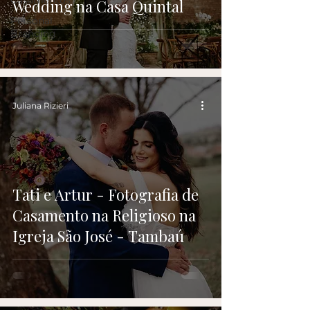
Casamentos
Wedding na Casa Quintal
Personal
Branding
Juliana Rizieri
Tati e Artur - Fotografia de
Casamento na Religioso na
Igreja São José - Tambaú