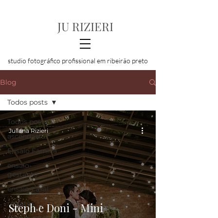
JU RIZIERI
studio fotográfico profissional em ribeirão preto
Blog
Todos posts
Todos posts
Juliana Rizieri
ascendaaluz
Ensaio Familia
ensaio-
gestante
ensaio-casal
retratos
Steph e Doni - Mini