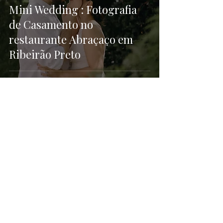
Mini Wedding : Fotografia
de Casamento no
restaurante Abraçaço em
Ribeirão Preto
Ju Rizieri é fotógrafa em Ribeirão Preto
especializada em retratos corporativos, ensaios de
marca pessoal e retratos autorais. Seu estúdio
oferece uma experiência exclusiva, artística e
estratégica para profissionais em busca de
posicionamento com autenticidade e sofisticação.