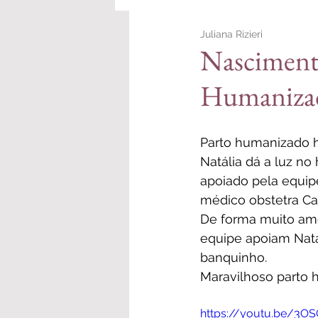
Juliana Rizieri
Personal Branding
Nasciment
Humanizad
Parto humanizado h
Natália dá a luz no 
apoiado pela equip
médico obstetra Cai
De forma muito amo
equipe apoiam Natá
banquinho
.  
Maravilhoso parto 
https://youtu.be/3O