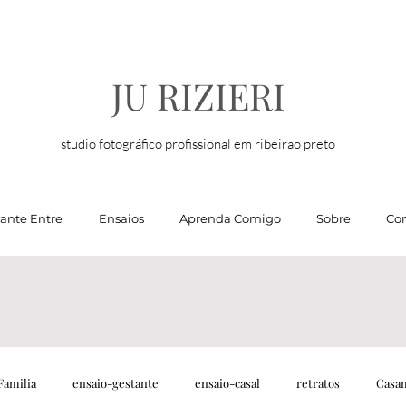
JU RIZIERI
studio fotográfico profissional em ribeirão preto
tante Entre
Ensaios
Aprenda Comigo
Sobre
Con
Familia
ensaio-gestante
ensaio-casal
retratos
Casa