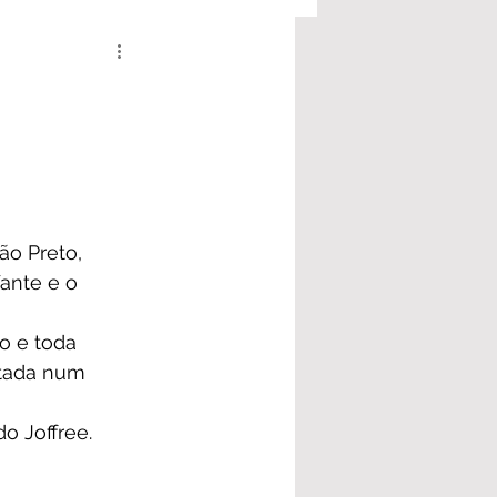
ão Preto
, 
ante e o 
to
 e toda 
ntada num 
o Joffree. 