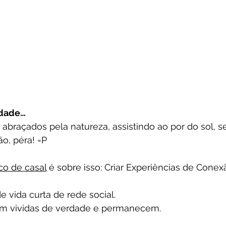
udade…
abraçados pela natureza, assistindo ao por do sol, 
ão, péra! =P
co de casal
 é sobre isso: Criar Experiências de Conex
e vida curta de rede social.
am vividas de verdade e permanecem.