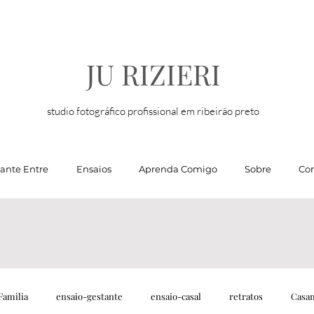
JU RIZIERI
studio fotográfico profissional em ribeirão preto
tante Entre
Ensaios
Aprenda Comigo
Sobre
Con
Familia
ensaio-gestante
ensaio-casal
retratos
Casa